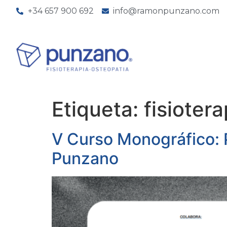
+34 657 900 692
info@ramonpunzano.com
Etiqueta:
fisioter
V Curso Monográfico: P
Punzano