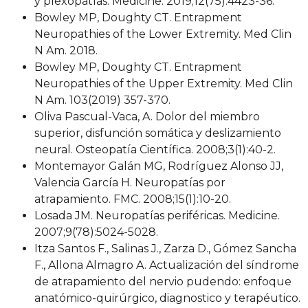
y plexopatías. Medicine. 2019;12(75):4423-36.
Bowley MP, Doughty CT. Entrapment
Neuropathies of the Lower Extremity. Med Clin
N Am. 2018.
Bowley MP, Doughty CT. Entrapment
Neuropathies of the Upper Extremity. Med Clin
N Am. 103(2019) 357-370.
Oliva Pascual-Vaca, A. Dolor del miembro
superior, disfunción somática y deslizamiento
neural. Osteopatía Científica. 2008;3(1):40-2.
Montemayor Galán MG, Rodríguez Alonso JJ,
Valencia García H. Neuropatías por
atrapamiento. FMC. 2008;15(1):10-20.
Losada JM. Neuropatías periféricas. Medicine.
2007;9(78):5024-5028.
Itza Santos F., Salinas J., Zarza D., Gómez Sancha
F., Allona Almagro A. Actualización del síndrome
de atrapamiento del nervio pudendo: enfoque
anatómico-quirúrgico, diagnostico y terapéutico.