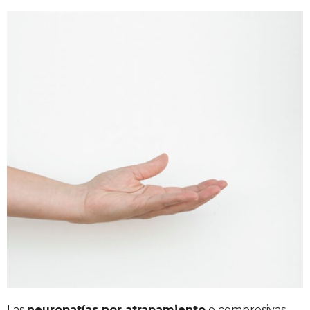
Las
neuropatías por atrapamiento
o compresivas