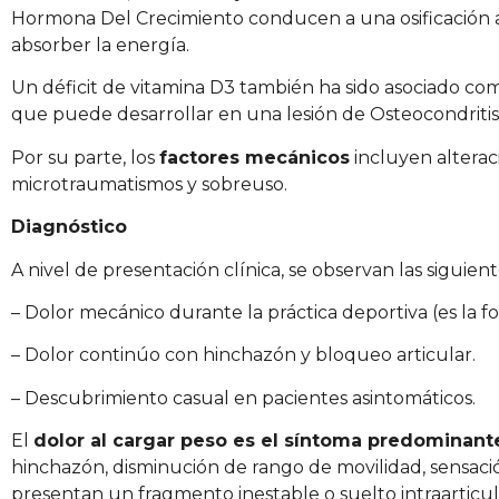
Hormona Del Crecimiento conducen a una osificación at
absorber la energía.
Un déficit de vitamina D3 también ha sido asociado co
que puede desarrollar en una lesión de Osteocondritis
Por su parte, los
factores mecánicos
incluyen alteraci
microtraumatismos y sobreuso.
Diagnóstico
A nivel de presentación clínica, se observan las siguien
– Dolor mecánico durante la práctica deportiva (es la
– Dolor continúo con hinchazón y bloqueo articular.
– Descubrimiento casual en pacientes asintomáticos.
El
dolor al cargar peso es el síntoma predominant
hinchazón, disminución de rango de movilidad, sensac
presentan un fragmento inestable o suelto intraarticula