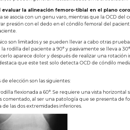
d
evaluar la alineación femoro-tibial en el plano cor
la se asocia con un genu varo, mientras que la OCD del có
rar presión con el dedo en el cóndilo femoral del pacient
aciente.
ico son limitados y se pueden llevar a cabo otras prueba
 la rodilla del paciente a 90° y pasivamente se lleva a 30°
hacerlo aparece dolor y después de realizar una rotación 
e destaca que este test solo detecta OCD de cóndilo medial
s de elección son las siguientes:
rodilla flexionada a 60°. Se requiere una vista horizontal 
 comentado, al ser una patología que se presenta de for
a de las dos extremidades inferiores.