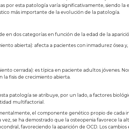
s por esta patología varía significativamente, siendo la 
stico más importante de la evolución de la patología.
ide en dos categorías en función de la edad de la aparici
imiento abierta): afecta a pacientes con inmadurez ósea 
imiento cerrada): es típica en paciente adultos jóvenes. 
a fisis de crecimiento abierta.
 esta patología se atribuye, por un lado, a factores biológi
tidad multifactorial.
mentalmente, el componente genético propio de cada ind
u vez, se ha demostrado que la osteopenia favorece la al
ondral, favoreciendo la aparición de OCD. Los cambios e