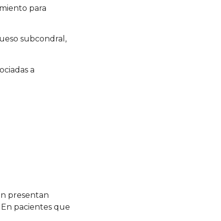
imiento para
hueso subcondral,
ociadas a
én presentan
. En pacientes que