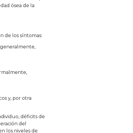
edad ósea de la
ón de los síntomas:
y, generalmente,
Normalmente,
cos y, por otra
ividuo, déficits de
teración del
n los niveles de