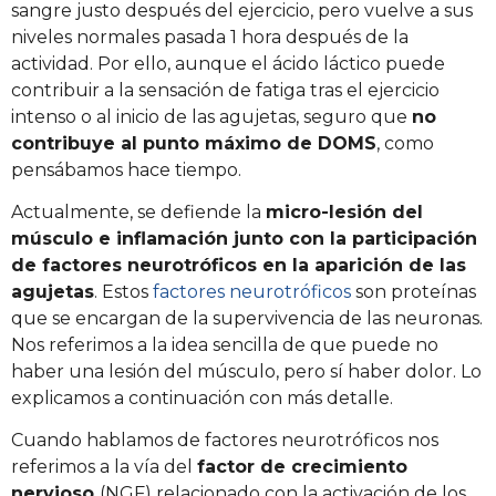
sangre justo después del ejercicio, pero vuelve a sus
niveles normales pasada 1 hora después de la
actividad. Por ello, aunque el ácido láctico puede
contribuir a la sensación de fatiga tras el ejercicio
intenso o al inicio de las agujetas, seguro que
no
contribuye al punto máximo de DOMS
, como
pensábamos hace tiempo.
Actualmente, se defiende la
micro-lesión del
músculo e inflamación junto con la participación
de factores neurotróficos en la aparición de las
agujetas
. Estos
factores neurotróficos
son proteínas
que se encargan de la supervivencia de las neuronas.
Nos referimos a la idea sencilla de que puede no
haber una lesión del músculo, pero sí haber dolor. Lo
explicamos a continuación con más detalle.
Cuando hablamos de factores neurotróficos nos
referimos a la vía del
factor de crecimiento
nervioso
(NGF) relacionado con la activación de los