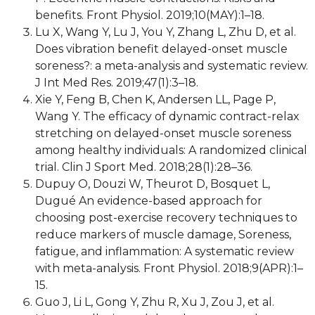
benefits. Front Physiol. 2019;10(MAY):1–18.
Lu X, Wang Y, Lu J, You Y, Zhang L, Zhu D, et al.
Does vibration benefit delayed-onset muscle
soreness?: a meta-analysis and systematic review.
J Int Med Res. 2019;47(1):3–18.
Xie Y, Feng B, Chen K, Andersen LL, Page P,
Wang Y. The efficacy of dynamic contract-relax
stretching on delayed-onset muscle soreness
among healthy individuals: A randomized clinical
trial. Clin J Sport Med. 2018;28(1):28–36.
Dupuy O, Douzi W, Theurot D, Bosquet L,
Dugué An evidence-based approach for
choosing post-exercise recovery techniques to
reduce markers of muscle damage, Soreness,
fatigue, and inflammation: A systematic review
with meta-analysis. Front Physiol. 2018;9(APR):1–
15.
Guo J, Li L, Gong Y, Zhu R, Xu J, Zou J, et al.