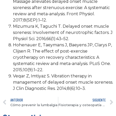
Massage alleviates delayed onset muscle
soreness after strenuous exercise: A systematic
review and meta-analysis. Front Physiol.
2017;8(SEP):1–12.
Mizumura K, Taguchi T. Delayed onset muscle
soreness: Involvement of neurotrophic factors. J
Physiol Sci. 2016;66(1):43–52.
Hohenauer E, Taeymans J, Baeyens JP, Clarys P,
Clijsen R. The effect of post-exercise
cryotherapy on recovery characteristics: A
systematic review and meta-analysis. PLoS One.
2015;10(9):1–22.
Veqar Z, Imtiyaz S. Vibration therapy in
management of delayed onset muscle soreness.
J Clin Diagnostic Res. 2014;8(6):10–3.
ANTERIOR
SIGUIENTE
Cómo prevenir la lumbalgia
Fisioterapia y osteopatía para tratar la ciática